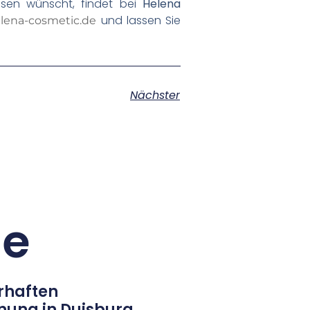
hsen wünscht, findet bei
Helena
und lassen Sie
lena-cosmetic.de
Nächster
ge
rhaften
nung in Duisburg