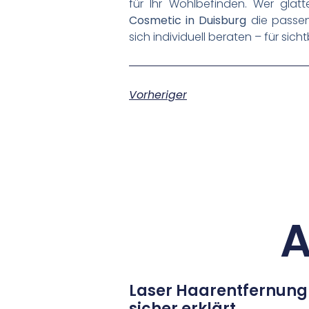
für Ihr Wohlbefinden. Wer gla
Cosmetic in Duisburg
die passen
sich individuell beraten – für si
Vorheriger
A
Laser Haarentfernung
sicher erklärt