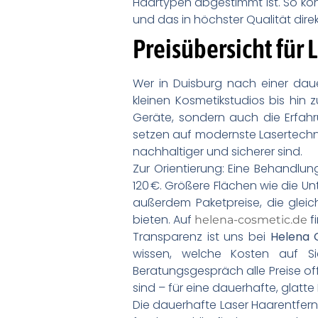
Haartypen abgestimmt ist. So könn
und das in höchster Qualität direk
Preisübersicht für
Wer in Duisburg nach einer dau
kleinen Kosmetikstudios bis hin 
Geräte, sondern auch die Erfahr
setzen auf modernste Lasertechni
nachhaltiger und sicherer sind.
Zur Orientierung: Eine Behandlun
120 €. Größere Flächen wie die Un
außerdem Paketpreise, die gleic
bieten. Auf
f
helena-cosmetic.de
Transparenz ist uns bei
Helena 
wissen, welche Kosten auf S
Beratungsgespräch alle Preise off
sind – für eine dauerhafte, glatte
Die dauerhafte Laser Haarentfernu