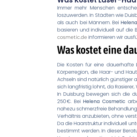
Was Kostet Laser-Haa
Immer mehr Menschen entscheid
loszuwerden. In Städten wie Duisb
als auch bei Männern. Bei
Helen
basieren und individuell auf di
informieren wir ausfü
cosmetic.de
Was kostet eine da
Die Kosten für eine dauerhafte
Körperregion, die Haar- und Haut
Achseln sind natürlich günstiger 
sich langfristig lohnt, da Rasier
In Duisburg bewegen sich die du
250 €. Bei
Helena Cosmetic
arbe
nahezu schmerzfreie Behandlung ge
Verhältnis anzubieten, ohne vers
Da die Haarstruktur individuell 
bestimmt werden. In dieser Beratu