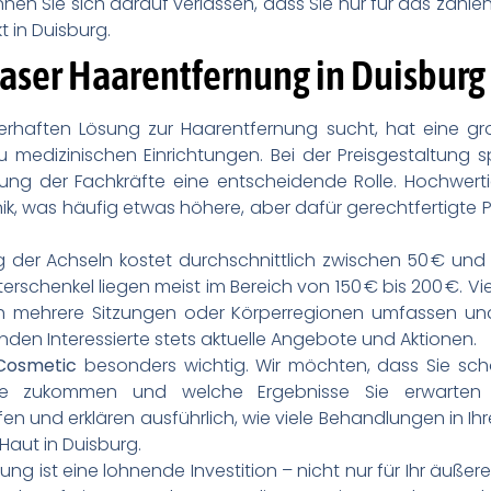
en Sie sich darauf verlassen, dass Sie nur für das zahle
t in Duisburg.
 Laser Haarentfernung in Duisburg
erhaften Lösung zur Haarentfernung sucht, hat eine g
zu medizinischen Einrichtungen. Bei der Preisgestaltung 
ung der Fachkräfte eine entscheidende Rolle. Hochwert
k, was häufig etwas höhere, aber dafür gerechtfertigte P
g der Achseln kostet durchschnittlich zwischen 50 € und 8
terschenkel liegen meist im Bereich von 150 € bis 200 €.
h mehrere Sitzungen oder Körperregionen umfassen und 
inden Interessierte stets aktuelle Angebote und Aktionen.
Cosmetic
besonders wichtig. Wir möchten, dass Sie sch
ie zukommen und welche Ergebnisse Sie erwarten 
en und erklären ausführlich, wie viele Behandlungen in Ih
 Haut in Duisburg.
ng ist eine lohnende Investition – nicht nur für Ihr äuße