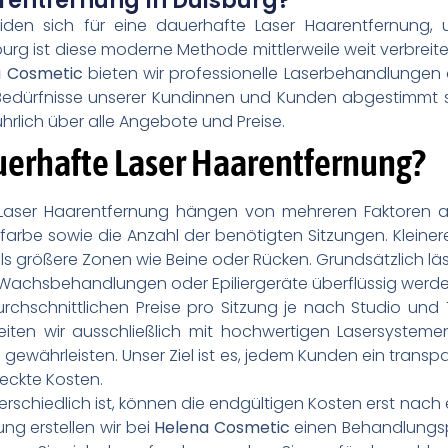
rentfernung In Duisburg?
en sich für eine dauerhafte Laser Haarentfernung, u
urg ist diese moderne Methode mittlerweile weit verbreit
a Cosmetic
bieten wir professionelle Laserbehandlungen 
e Bedürfnisse unserer Kundinnen und Kunden abgestimmt 
hrlich über alle Angebote und Preise.
uerhafte Laser Haarentfernung?
 Laser Haarentfernung hängen von mehreren Faktoren 
farbe sowie die Anzahl der benötigten Sitzungen. Kleiner
als größere Zonen wie Beine oder Rücken. Grundsätzlich läss
er, Wachsbehandlungen oder Epiliergeräte überflüssig werde
rchschnittlichen Preise pro Sitzung je nach Studio un
iten wir ausschließlich mit hochwertigen Lasersystemen,
währleisten. Unser Ziel ist es, jedem Kunden ein transpa
teckte Kosten.
unterschiedlich ist, können die endgültigen Kosten erst n
ng erstellen wir bei
Helena Cosmetic
einen Behandlungspl