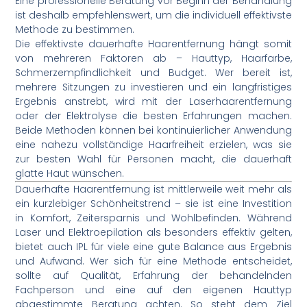
Eine professionelle Beratung vor Beginn der Behandlung
ist deshalb empfehlenswert, um die individuell effektivste
Methode zu bestimmen.
Die effektivste dauerhafte Haarentfernung hängt somit
von mehreren Faktoren ab – Hauttyp, Haarfarbe,
Schmerzempfindlichkeit und Budget. Wer bereit ist,
mehrere Sitzungen zu investieren und ein langfristiges
Ergebnis anstrebt, wird mit der Laserhaarentfernung
oder der Elektrolyse die besten Erfahrungen machen.
Beide Methoden können bei kontinuierlicher Anwendung
eine nahezu vollständige Haarfreiheit erzielen, was sie
zur besten Wahl für Personen macht, die dauerhaft
glatte Haut wünschen.
Dauerhafte Haarentfernung ist mittlerweile weit mehr als
ein kurzlebiger Schönheitstrend – sie ist eine Investition
in Komfort, Zeitersparnis und Wohlbefinden. Während
Laser und Elektroepilation als besonders effektiv gelten,
bietet auch IPL für viele eine gute Balance aus Ergebnis
und Aufwand. Wer sich für eine Methode entscheidet,
sollte auf Qualität, Erfahrung der behandelnden
Fachperson und eine auf den eigenen Hauttyp
abgestimmte Beratung achten. So steht dem Ziel