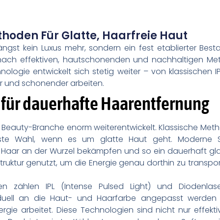
oden Für Glatte, Haarfreie Haut
ngst kein Luxus mehr, sondern ein fest etablierter Bes
ach effektiven, hautschonenden und nachhaltigen Me
hnologie entwickelt sich stetig weiter – von klassischen 
r und schonender arbeiten.
für dauerhafte Haarentfernung
ie Beauty-Branche enorm weiterentwickelt. Klassische M
rste Wahl, wenn es um glatte Haut geht. Moderne 
s Haar an der Wurzel bekämpfen und so ein dauerhaft gl
struktur genutzt, um die Energie genau dorthin zu transpor
 zählen IPL (Intense Pulsed Light) und Diodenlaser
viduell an die Haut- und Haarfarbe angepasst werden
gie arbeitet. Diese Technologien sind nicht nur effekti