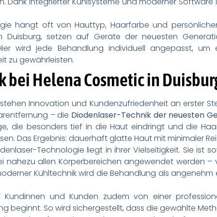
. Dank integrierter Kühlsysteme und moderner Software i
gie hängt oft von Hauttyp, Haarfarbe und persönlichen
in Duisburg, setzen auf Geräte der neuesten Generati
ier wird jede Behandlung individuell angepasst, um 
it zu gewährleisten.
k bei Helena Cosmetic in Duisbur
stehen Innovation und Kundenzufriedenheit an erster Ste
arentfernung – die
Diodenlaser-Technik der neuesten G
e, die besonders tief in die Haut eindringt und die Haarf
en. Das Ergebnis: dauerhaft glatte Haut mit minimaler R
denlaser-Technologie liegt in ihrer Vielseitigkeit. Sie ist s
i nahezu allen Körperbereichen angewendet werden – v
 moderner Kühltechnik wird die Behandlung als angenehm
n Kundinnen und Kunden zudem von einer professione
g beginnt. So wird sichergestellt, dass die gewählte Meth