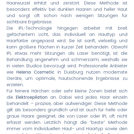
Haarwurzel erhitzt und zerstört. Diese Methode ist
besonders effektiv bei dunklen Haaren und heller Haut
und sorgt oft schon nach wenigen Sitzungen für
sichtbare Ergebnisse.
Die IPL-Technologie hingegen arbeitet mit breit
gefächertem Licht, das individuell an Hauttyp und
Haarfarbe angepasst wird. Sie ist sanft, vielseitig und
kann größere Flächen in kurzer Zeit behandeln. Obwohl
IPL etwas mehr Sitzungen als Laser benötigt, ist die
Behandlung angenehm und schmerzarm, weshalb sie
in vielen Studios bevorzugt wird. Professionelle Anbieter
wie
Helena Cosmetic
in Duisburg nutzen modernste
Geräte, um optimale, hautschonende Ergebnisse zu
erzielen.
Für feinere Härchen oder sehr kleine Zonen bietet sich
die
Elektroepilation
an. Dabei wird jedes Haar einzeln
behandelt – präzise, aber aufwendiger. Diese Methode
gilt als besonders gründlich und ist auch für helle oder
graue Haare geeignet, die von Laser oder IPL oft nicht
erfasst werden. Letztlich hängt die “beste” Methode
immer vom individuellen Haut- und Haartyp sowie den