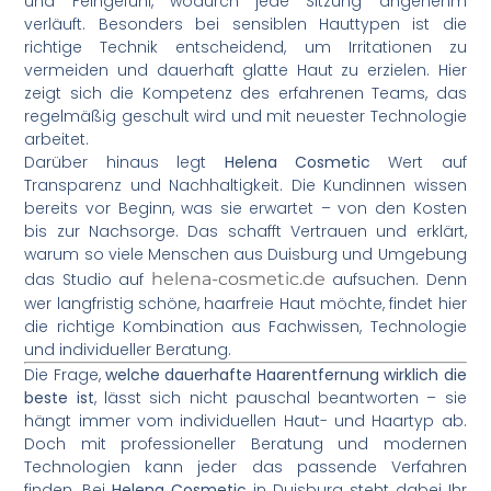
und Feingefühl, wodurch jede Sitzung angenehm
verläuft. Besonders bei sensiblen Hauttypen ist die
richtige Technik entscheidend, um Irritationen zu
vermeiden und dauerhaft glatte Haut zu erzielen. Hier
zeigt sich die Kompetenz des erfahrenen Teams, das
regelmäßig geschult wird und mit neuester Technologie
arbeitet.
Darüber hinaus legt
Helena Cosmetic
Wert auf
Transparenz und Nachhaltigkeit. Die Kundinnen wissen
bereits vor Beginn, was sie erwartet – von den Kosten
bis zur Nachsorge. Das schafft Vertrauen und erklärt,
warum so viele Menschen aus Duisburg und Umgebung
das Studio auf
helena-cosmetic.de
aufsuchen. Denn
wer langfristig schöne, haarfreie Haut möchte, findet hier
die richtige Kombination aus Fachwissen, Technologie
und individueller Beratung.
Die Frage,
welche dauerhafte Haarentfernung wirklich die
beste ist
, lässt sich nicht pauschal beantworten – sie
hängt immer vom individuellen Haut- und Haartyp ab.
Doch mit professioneller Beratung und modernen
Technologien kann jeder das passende Verfahren
finden. Bei
Helena Cosmetic
in Duisburg steht dabei Ihr