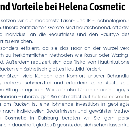
nd Vorteile bei Helena Cosmetic
 setzen wir auf modernste Laser- und IPL-Technologien,
 Unsere zertifizierten Geräte sind hautschonend, effekt
d individuell an die Bedürfnisse und den Hauttyp 
 zu erreichen.
besonders effizient, da sie das Haar an der Wurzel 
leich zu herkömmlichen Methoden wie Rasur oder Waxin
and. Außerdem reduziert sich das Risiko von Hautirritat
cken ein ästhetisch glattes Hautbild fördert.
schätzen viele Kunden den Komfort unserer Behandlu
nahezu schmerzfrei und erfordern keine Ausfallzeit
 Alltag integrieren. Wer sich also für eine nachhaltige, 
n Händen – überzeugen Sie sich selbst auf
helena-cosmeti
 am Rücken ist eine lohnende Investition in gepfleg
 je nach individuellen Bedürfnissen und gewählter Metho
a Cosmetic in Duisburg
beraten wir Sie gern persö
ein dauerhaft glattes Ergebnis, das sich sehen lassen ka