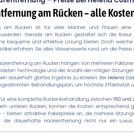
rentfernung – Preise Bei Helena Cosm
tfernung am Rücken – alle Koste
 am Rücken ist für viele Männer und Frauen eine at
szuwerden. Gerade am Rücken gestaltet sich die Rasur
ine bequeme und effektive Lösung bieten. Doch welche 
Artikel erfahren Sie alles Wissenswerte rund um die Preise 
 Haarentfernung am Rücken hängen von mehreren Faktoren
eten Technologie und der Anzahl der nötigen Sitzungen.
n dauerhaft glattes Ergebnis zu erzielen. Bei
Helena Cos
bgestimmten Behandlungsplan, um höchste Effektivität u
se für eine komplette Rückenbehandlung zwischen
150 und 
 dem unteren Rücken, können die Kosten entsprechend ger
e
– bieten attraktive Paketpreise an, die mehrere Sitzunge
t die dauerhafte Haarentfernung nicht nur ein Luxus