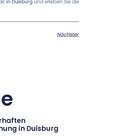
c in Duisburg
und erleben Sie die
Nächster
ge
rhaften
nung in Duisburg