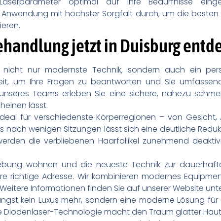
Laserparameter optimal auf Ihre Bedürfnisse einge
e Anwendung mit höchster Sorgfalt durch, um die beste
eren.
handlung jetzt in Duisburg entd
 nicht nur modernste Technik, sondern auch ein pers
it, um Ihre Fragen zu beantworten und Sie umfassend
unseres Teams erleben Sie eine sichere, nahezu schmerz
cheinen lässt.
deal für verschiedenste Körperregionen – von Gesicht, 
ts nach wenigen Sitzungen lässt sich eine deutliche Reduk
rden die verbliebenen Haarfollikel zunehmend deaktivier
ung wohnen und die neueste Technik zur dauerhafte
re richtige Adresse. Wir kombinieren modernes Equipment
eitere Informationen finden Sie auf unserer Website unt
ngst kein Luxus mehr, sondern eine moderne Lösung für al
 Diodenlaser-Technologie macht den Traum glatter Haut 