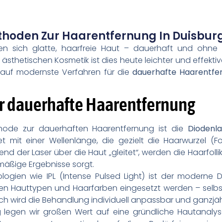
hoden Zur Haarentfernung In Duisbur
sich glatte, haarfreie Haut – dauerhaft und ohne l
ästhetischen Kosmetik ist dies heute leichter und effektive
 auf modernste Verfahren für die
dauerhafte Haarentfe
ür dauerhafte Haarentfernung
Methode zur dauerhaften Haarentfernung ist die
Diodenl
et mit einer Wellenlänge, die gezielt die Haarwurzel (Fol
 der Laser über die Haut „gleitet“, werden die Haarfollike
hmäßige Ergebnisse sorgt.
logien wie IPL (Intense Pulsed Light) ist der moderne D
allen Hauttypen und Haarfarben eingesetzt werden – selbs
rch wird die Behandlung individuell anpassbar und ganzjäh
 legen wir großen Wert auf eine gründliche Hautanalys