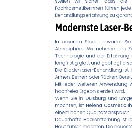
stellen wir sicher, dass die 
Fachkosmetikerinnen führen jed
Behandlungserfahrung zu garanti
Modernste Laser-Be
In unserem Studio erwartet Sie
Atmosphäre. Wir nehmen uns Ze
Technologie und der Erfahrung 
langfristig glatt und gepflegt ers
Die Diodenlaser-Behandlung ist i
Armen, Beinen oder Rücken. Berei
Mit jeder weiteren Anwendung we
haarfreies Ergebnis erzielt wird.
Wenn Sie in
Duisburg
und Umgeb
möchten, ist
Helena Cosmetic
Ih
einem hohen Qualitätsanspruch. W
Dauerhafte Haarentfernung ist lä
Haut fühlen möchten. Die neueste