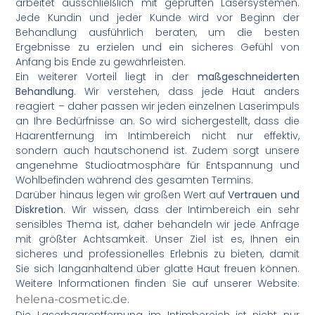
arbeitet ausschließlich mit geprüften Lasersystemen.
Jede Kundin und jeder Kunde wird vor Beginn der
Behandlung ausführlich beraten, um die besten
Ergebnisse zu erzielen und ein sicheres Gefühl von
Anfang bis Ende zu gewährleisten.
Ein weiterer Vorteil liegt in der
maßgeschneiderten
Behandlung
. Wir verstehen, dass jede Haut anders
reagiert – daher passen wir jeden einzelnen Laserimpuls
an Ihre Bedürfnisse an. So wird sichergestellt, dass die
Haarentfernung im Intimbereich nicht nur effektiv,
sondern auch hautschonend ist. Zudem sorgt unsere
angenehme Studioatmosphäre für Entspannung und
Wohlbefinden während des gesamten Termins.
Darüber hinaus legen wir großen Wert auf
Vertrauen und
Diskretion
. Wir wissen, dass der Intimbereich ein sehr
sensibles Thema ist, daher behandeln wir jede Anfrage
mit größter Achtsamkeit. Unser Ziel ist es, Ihnen ein
sicheres und professionelles Erlebnis zu bieten, damit
Sie sich langanhaltend über glatte Haut freuen können.
Weitere Informationen finden Sie auf unserer Website:
helena-cosmetic.de
.
Die Laserhaarentfernung im Intimbereich ist nicht nur