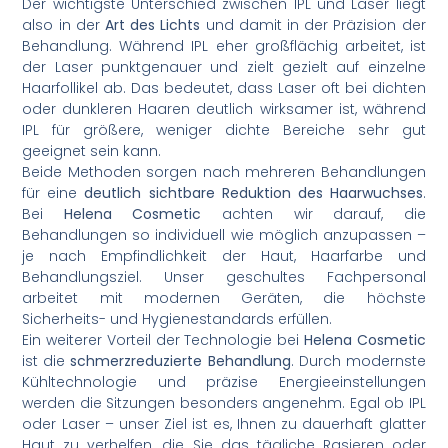
Der wichtigste Unterschied zwischen IPL und Laser liegt
also in der
Art des Lichts
und damit in der Präzision der
Behandlung. Während IPL eher großflächig arbeitet, ist
der Laser punktgenauer und zielt gezielt auf einzelne
Haarfollikel ab. Das bedeutet, dass Laser oft bei dichten
oder dunkleren Haaren deutlich wirksamer ist, während
IPL für größere, weniger dichte Bereiche sehr gut
geeignet sein kann.
Beide Methoden sorgen nach mehreren Behandlungen
für eine
deutlich sichtbare Reduktion des Haarwuchses
.
Bei
Helena Cosmetic
achten wir darauf, die
Behandlungen so individuell wie möglich anzupassen –
je nach Empfindlichkeit der Haut, Haarfarbe und
Behandlungsziel. Unser geschultes Fachpersonal
arbeitet mit modernen Geräten, die höchste
Sicherheits- und Hygienestandards erfüllen.
Ein weiterer Vorteil der Technologie bei
Helena Cosmetic
ist die
schmerzreduzierte Behandlung
. Durch modernste
Kühltechnologie und präzise Energieeinstellungen
werden die Sitzungen besonders angenehm. Egal ob IPL
oder Laser – unser Ziel ist es, Ihnen zu dauerhaft glatter
Haut zu verhelfen, die Sie das tägliche Rasieren oder