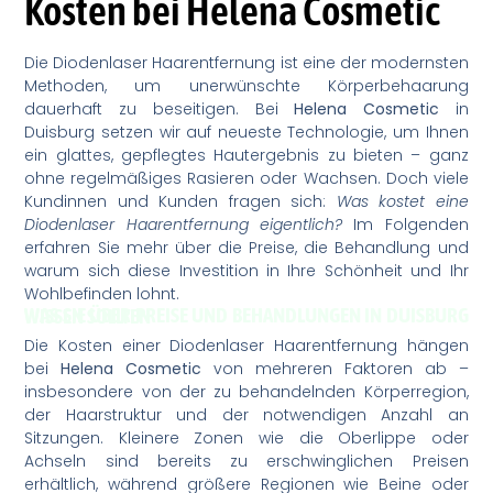
Kosten bei Helena Cosmetic
Die Diodenlaser Haarentfernung ist eine der modernsten
Methoden, um unerwünschte Körperbehaarung
dauerhaft zu beseitigen. Bei
Helena Cosmetic
in
Duisburg setzen wir auf neueste Technologie, um Ihnen
ein glattes, gepflegtes Hautergebnis zu bieten – ganz
ohne regelmäßiges Rasieren oder Wachsen. Doch viele
Kundinnen und Kunden fragen sich:
Was kostet eine
Diodenlaser Haarentfernung eigentlich?
Im Folgenden
erfahren Sie mehr über die Preise, die Behandlung und
warum sich diese Investition in Ihre Schönheit und Ihr
Wohlbefinden lohnt.
WAS SIE ÜBER PREISE UND BEHANDLUNGEN IN DUISBURG WISSEN SOLLTEN
Die Kosten einer Diodenlaser Haarentfernung hängen
bei
Helena Cosmetic
von mehreren Faktoren ab –
insbesondere von der zu behandelnden Körperregion,
der Haarstruktur und der notwendigen Anzahl an
Sitzungen. Kleinere Zonen wie die Oberlippe oder
Achseln sind bereits zu erschwinglichen Preisen
erhältlich, während größere Regionen wie Beine oder