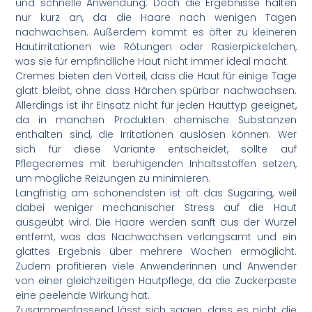
und schnelle Anwendung. Doch die Ergebnisse halten
nur kurz an, da die Haare nach wenigen Tagen
nachwachsen. Außerdem kommt es öfter zu kleineren
Hautirritationen wie Rötungen oder Rasierpickelchen,
was sie für empfindliche Haut nicht immer ideal macht.
Cremes bieten den Vorteil, dass die Haut für einige Tage
glatt bleibt, ohne dass Härchen spürbar nachwachsen.
Allerdings ist ihr Einsatz nicht für jeden Hauttyp geeignet,
da in manchen Produkten chemische Substanzen
enthalten sind, die Irritationen auslösen können. Wer
sich für diese Variante entscheidet, sollte auf
Pflegecremes mit beruhigenden Inhaltsstoffen setzen,
um mögliche Reizungen zu minimieren.
Langfristig am schonendsten ist oft das Sugaring, weil
dabei weniger mechanischer Stress auf die Haut
ausgeübt wird. Die Haare werden sanft aus der Wurzel
entfernt, was das Nachwachsen verlangsamt und ein
glattes Ergebnis über mehrere Wochen ermöglicht.
Zudem profitieren viele Anwenderinnen und Anwender
von einer gleichzeitigen Hautpflege, da die Zuckerpaste
eine peelende Wirkung hat.
Zusammenfassend lässt sich sagen, dass es nicht die