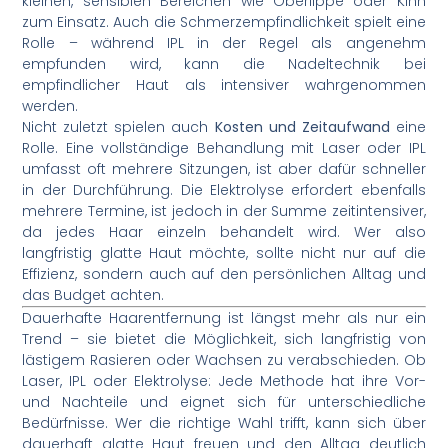
kleinen, sensiblen Bereichen wie Oberlippe oder Kinn
zum Einsatz. Auch die Schmerzempfindlichkeit spielt eine
Rolle – während IPL in der Regel als angenehm
empfunden wird, kann die Nadeltechnik bei
empfindlicher Haut als intensiver wahrgenommen
werden.
Nicht zuletzt spielen auch
Kosten und Zeitaufwand
eine
Rolle. Eine vollständige Behandlung mit Laser oder IPL
umfasst oft mehrere Sitzungen, ist aber dafür schneller
in der Durchführung. Die Elektrolyse erfordert ebenfalls
mehrere Termine, ist jedoch in der Summe zeitintensiver,
da jedes Haar einzeln behandelt wird. Wer also
langfristig glatte Haut möchte, sollte nicht nur auf die
Effizienz, sondern auch auf den persönlichen Alltag und
das Budget achten.
Dauerhafte Haarentfernung ist längst mehr als nur ein
Trend – sie bietet die Möglichkeit, sich langfristig von
lästigem Rasieren oder Wachsen zu verabschieden. Ob
Laser, IPL oder Elektrolyse: Jede Methode hat ihre Vor-
und Nachteile und eignet sich für unterschiedliche
Bedürfnisse. Wer die richtige Wahl trifft, kann sich über
dauerhaft glatte Haut freuen und den Alltag deutlich