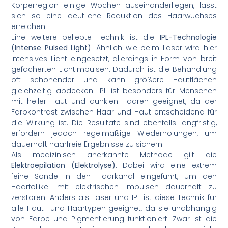
Körperregion einige Wochen auseinanderliegen, lässt
sich so eine deutliche Reduktion des Haarwuchses
erreichen.
Eine weitere beliebte Technik ist die
IPL-Technologie
(Intense Pulsed Light)
. Ähnlich wie beim Laser wird hier
intensives Licht eingesetzt, allerdings in Form von breit
gefächerten Lichtimpulsen. Dadurch ist die Behandlung
oft schonender und kann größere Hautflächen
gleichzeitig abdecken. IPL ist besonders für Menschen
mit heller Haut und dunklen Haaren geeignet, da der
Farbkontrast zwischen Haar und Haut entscheidend für
die Wirkung ist. Die Resultate sind ebenfalls langfristig,
erfordern jedoch regelmäßige Wiederholungen, um
dauerhaft haarfreie Ergebnisse zu sichern.
Als medizinisch anerkannte Methode gilt die
Elektroepilation (Elektrolyse)
. Dabei wird eine extrem
feine Sonde in den Haarkanal eingeführt, um den
Haarfollikel mit elektrischen Impulsen dauerhaft zu
zerstören. Anders als Laser und IPL ist diese Technik für
alle Haut- und Haartypen geeignet, da sie unabhängig
von Farbe und Pigmentierung funktioniert. Zwar ist die