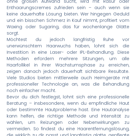
ohne großen Aufwand sucht, wird mit Rasur oder
Enthaarungscremes zufrieden sein – auch wenn sie
keine dauerhafte Lösung bieten. Wer hingegen Geduld
und ein bisschen Schmerz in Kauf nimmt, profitiert vom
Waxing oder Sugaring, das für wochenlange Glätte
sorgt.
Möchtest du jedoch langfristig Ruhe vor
unerwünschtem Haarwuchs haben, lohnt sich die
Investition in eine Laser- oder IPL-Behandlung. Diese
Methoden erfordern mehrere Sitzungen, um alle
Haarfollikel in ihrer Wachstumsphase zu erreichen,
zeigen danach jedoch dauerhaft sichtbare Resultate.
Viele Studios bieten mittlerweile auch Heimgeräte mit
professioneller Technologie an, was die Behandlung
noch einfacher macht.
Bevor du dich festlegst, lohnt sich eine professionelle
Beratung – insbesondere, wenn du empfindliche Haut
oder bestimmte Hautprobleme hast. Eine Hautanalyse
kann helfen, die richtige Methode und Intensität zu
wählen, um Reizungen oder Nebenwirkungen zu
vermeiden. So findest du eine Haarentfernungslösung,
die wirklich zu dir passt und langfristig glatte, gepflegte