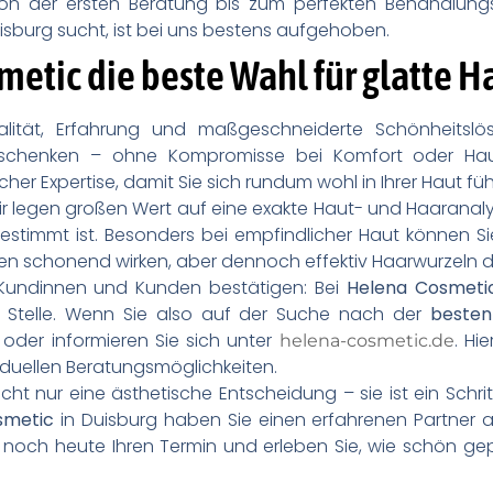
von der ersten Beratung bis zum perfekten Behandlung
sburg sucht, ist bei uns bestens aufgehoben.
tic die beste Wahl für glatte Ha
lität, Erfahrung und maßgeschneiderte Schönheitslösu
schenken – ohne Kompromisse bei Komfort oder Hautve
her Expertise, damit Sie sich rundum wohl in Ihrer Haut füh
Wir legen großen Wert auf eine exakte Haut- und Haaranalys
stimmt ist. Besonders bei empfindlicher Haut können Sie
en schonend wirken, aber dennoch effektiv Haarwurzeln d
 Kundinnen und Kunden bestätigen: Bei
Helena Cosmeti
r Stelle. Wenn Sie also auf der Suche nach der
besten
oder informieren Sie sich unter
. Hi
helena-cosmetic.de
duellen Beratungsmöglichkeiten.
cht nur eine ästhetische Entscheidung – sie ist ein Schr
smetic
in Duisburg haben Sie einen erfahrenen Partner an 
ie noch heute Ihren Termin und erleben Sie, wie schön ge