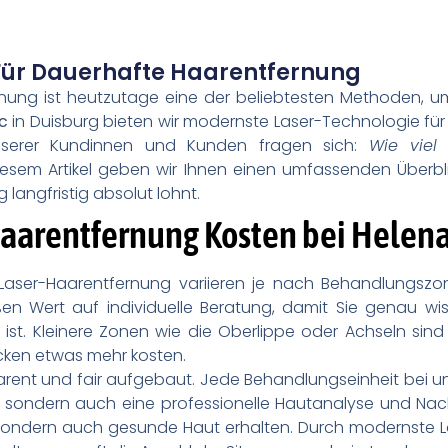
 Für Dauerhafte Haarentfernung
nung ist heutzutage eine der beliebtesten Methoden, u
c
in Duisburg bieten wir modernste Laser-Technologie für 
nserer Kundinnen und Kunden fragen sich:
Wie viel
iesem Artikel geben wir Ihnen einen umfassenden Überbli
langfristig absolut lohnt.
Haarentfernung Kosten bei Helen
Laser-Haarentfernung variieren je nach Behandlungszon
en Wert auf individuelle Beratung, damit Sie genau wi
ist. Kleinere Zonen wie die Oberlippe oder Achseln si
cken etwas mehr kosten.
arent und fair aufgebaut. Jede Behandlungseinheit bei un
 sondern auch eine professionelle Hautanalyse und Nac
te, sondern auch gesunde Haut erhalten. Durch modernste