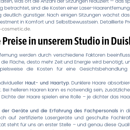
alten, was oft die Anzahl der Sitzungen reduziert — das sp
g betrachtet, sind die Kosten einer Laser-Haarentfernun
deutlich günstiger. Nach einigen Sitzungen wächst das
estment in Komfort und Selbstbewusstsein. Detaillierte Pr
.
-cosmetic.de
 Preise in unserem Studio in Dui
tfernung werden durch verschiedene Faktoren beeinflusst.
r die Fläche, desto mehr Zeit und Energie wird benötigt, u
pielsweise die Kosten für eine Gesichtsbehandlung
individueller
Haut- und Haartyp
. Dunklere Haare absorbier
. Bei helleren Haaren kann es notwendig sein, zusätzlich
ichte der Haare spielen eine Rolle – je dichter das Haar
t der Geräte und die Erfahrung des Fachpersonals
in di
ich auf zertifizierte Lasergeräte und geschulte Fachkr
tät steht für uns an erster Stelle – und genau diese Qua