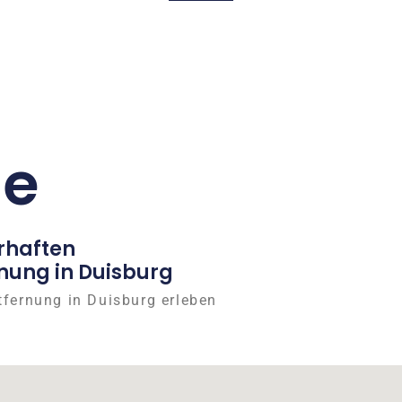
ge
rhaften
nung in Duisburg
tfernung in Duisburg erleben