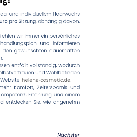
eal und individuellem Haarwuchs
uro pro Sitzung
, abhängig davon,
.
ehlen wir immer ein persönliches
Behandlungsplan und informieren
 um den gewünschten dauerhaften
n.
hsen entfällt vollständig, wodurch
 Selbstvertrauen und Wohlbefinden
r Website:
.
helena-cosmetic.de
 mehr Komfort, Zeitersparnis und
 Kompetenz, Erfahrung und einem
und entdecken Sie, wie angenehm
Nächster