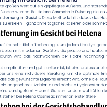
rnung Im Gesicht Bei Helena
e großen Wert auf ein gepflegtes Äußeres, und stören
funden werden. Bei
Helena Cosmetic
in Duisburg bieten
ntfernung im Gesicht
. Diese Methode hilft dabei, das Hau
s zu erzielen – ganz ohne tägliches Rasieren oder schmer
tfernung im Gesicht bei Helena
auf fortschrittliche Technologie, um jedem Hauttyp gere
 arbeiten mit modernen Geräten, die präzise und hautsc
adurch wird das Nachwachsen der Haare nachhaltig re
t empfindlich und gut sichtbar ist, ist eine professione
bei uns eine individuelle Beratung, um die optimale Ei
 dass das gewünschte Ergebnis erreicht wird, ohne die Haut
f ein angenehmes Ambiente und höchste Hygienestanda
phäre durchgeführt – damit Sie sich rundum wohlfühlen k
t stehen bei
Helena Cosmetic
immer an erster Stelle.
stehen bei der Gesichtsbehandlu