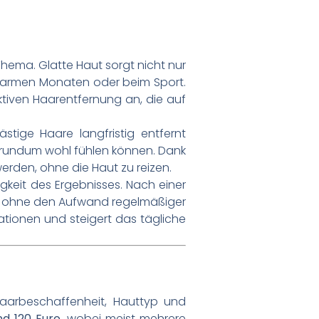
Thema. Glatte Haut sorgt nicht nur
 warmen Monaten oder beim Sport.
tiven Haarentfernung an, die auf
tige Haare langfristig entfernt
 rundum wohl fühlen können. Dank
erden, ohne die Haut zu reizen.
igkeit des Ergebnisses. Nach einer
nz ohne den Aufwand regelmäßiger
ationen und steigert das tägliche
 Haarbeschaffenheit, Hauttyp und
nd 120 Euro
, wobei meist mehrere