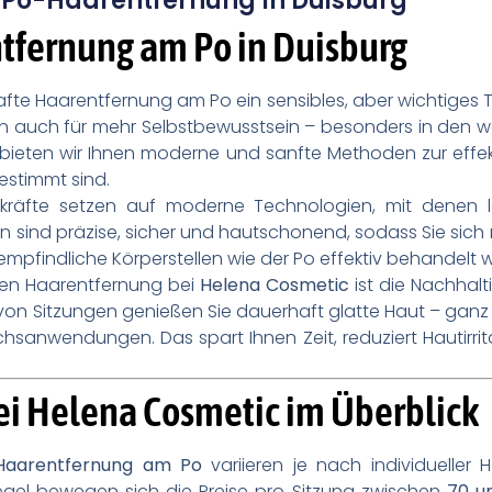
t: Po-Haarentfernung In Duisburg
tfernung am Po in Duisburg
afte Haarentfernung am Po ein sensibles, aber wichtiges 
ern auch für mehr Selbstbewusstsein – besonders in den
 bieten wir Ihnen moderne und sanfte Methoden zur effek
gestimmt sind.
hkräfte setzen auf moderne Technologien, mit denen läs
 sind präzise, sicher und hautschonend, sodass Sie sich
mpfindliche Körperstellen wie der Po effektiv behandelt w
ften Haarentfernung bei
Helena Cosmetic
ist die Nachhalt
 von Sitzungen genießen Sie dauerhaft glatte Haut – ga
anwendungen. Das spart Ihnen Zeit, reduziert Hautirrit
bei Helena Cosmetic im Überblick
 Haarentfernung am Po
variieren je nach individueller
egel bewegen sich die Preise pro Sitzung zwischen
70 u