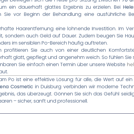
m ein dauerhaft glattes Ergebnis zu erzielen. Bei
Hele
 Sie vor Beginn der Behandlung eine ausführliche Ber
rhafte Haarentfernung eine lohnende Investition. Im Verg
eit, sondern auch Geld auf Dauer. Zudem beugen Sie H
ders im sensiblen Po-Bereich häufig auftreten.
en profitieren Sie auch von einer deutlichen Komforts
haft glatt, gepflegt und angenehm weich. So fühlen Sie sic
inbaren Sie einfach einen Termin über unsere Website
he
aut.
 Po ist eine effektive Lösung für alle, die Wert auf ei
lena Cosmetic
in Duisburg verbinden wir moderne Techn
 Ergebnis, das überzeugt. Gönnen Sie sich das Gefühl seid
aren – sicher, sanft und professionell.