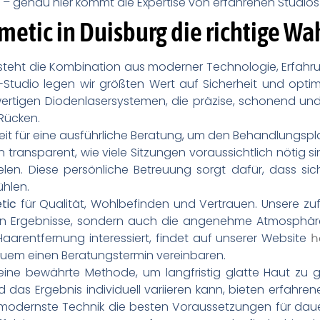
– genau hier kommt die Expertise von erfahrenen Studios i
tic in Duisburg die richtige Wah
steht die Kombination aus moderner Technologie, Erfahru
y-Studio legen wir größten Wert auf Sicherheit und opti
rtigen Diodenlasersystemen, die präzise, schonend und 
 Rücken.
it für eine ausführliche Beratung, um den Behandlungspla
 transparent, wie viele Sitzungen voraussichtlich nötig 
ielen. Diese persönliche Betreuung sorgt dafür, dass s
ühlen.
tic
für Qualität, Wohlbefinden und Vertrauen. Unsere z
ren Ergebnisse, sondern auch die angenehme Atmosphäre 
Haarentfernung interessiert, findet auf unserer Website
h
uem einen Beratungstermin vereinbaren.
 eine bewährte Methode, um langfristig glatte Haut zu
as Ergebnis individuell variieren kann, bieten erfahren
odernste Technik die besten Voraussetzungen für dauer