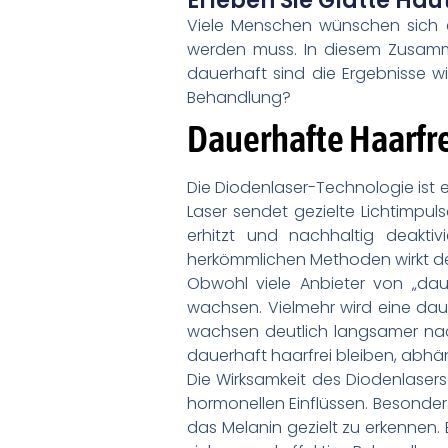
Erleben Sie Glatte Ha
Viele Menschen wünschen sich ei
werden muss. In diesem Zusamme
dauerhaft sind die Ergebnisse wi
Behandlung?
Dauerhafte Haarfre
Die Diodenlaser-Technologie ist 
Laser sendet gezielte Lichtimpul
erhitzt und nachhaltig deakti
herkömmlichen Methoden wirkt der
Obwohl viele Anbieter von „dau
wachsen. Vielmehr wird eine daue
wachsen deutlich langsamer nac
dauerhaft haarfrei bleiben, abhä
Die Wirksamkeit des Diodenlaser
hormonellen Einflüssen. Besonders
das Melanin gezielt zu erkennen. 