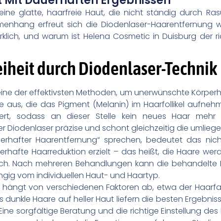
ut Mit Dauerhaften Ergebnissen
ne glatte, haarfreie Haut, die nicht ständig durch Rasu
nhang erfreut sich die Diodenlaser-Haarentfernung w
rklich, und warum ist Helena Cosmetic in Duisburg der r
iheit durch Diodenlaser-Technik
eine der effektivsten Methoden, um unerwünschte Körperhaa
se aus, die das Pigment (Melanin) im Haarfollikel aufne
viert, sodass an dieser Stelle kein neues Haar me
 Diodenlaser präzise und schont gleichzeitig die umlieg
erhafter Haarentfernung“ sprechen, bedeutet das nic
rhafte Haarreduktion erzielt – das heißt, die Haare werde
h. Nach mehreren Behandlungen kann die behandelte Kö
ngig vom individuellen Haut- und Haartyp.
s hängt von verschiedenen Faktoren ab, etwa der Haarf
 dunkle Haare auf heller Haut liefern die besten Ergebnisse
Eine sorgfältige Beratung und die richtige Einstellung des