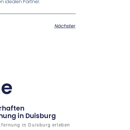
n idealen Partner.
Nächster
ge
rhaften
nung in Duisburg
tfernung in Duisburg erleben